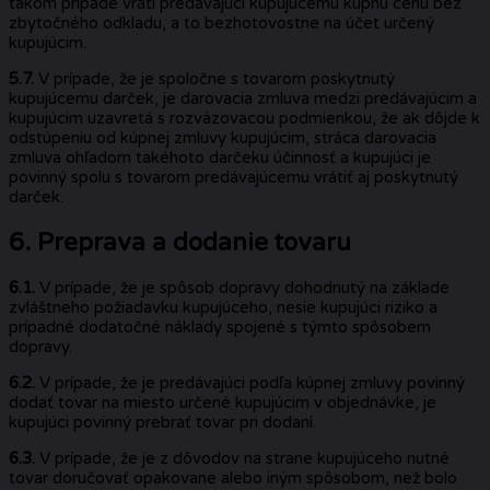
takom prípade vráti predávajúci kupujúcemu kúpnu cenu bez
zbytočného odkladu, a to bezhotovostne na účet určený
kupujúcim.
5.7.
V prípade, že je spoločne s tovarom poskytnutý
kupujúcemu darček, je darovacia zmluva medzi predávajúcim a
kupujúcim uzavretá s rozväzovacou podmienkou, že ak dôjde k
odstúpeniu od kúpnej zmluvy kupujúcim, stráca darovacia
zmluva ohľadom takéhoto darčeku účinnosť a kupujúci je
povinný spolu s tovarom predávajúcemu vrátiť aj poskytnutý
darček.
6. Preprava a dodanie tovaru
6.1.
V prípade, že je spôsob dopravy dohodnutý na základe
zvláštneho požiadavku kupujúceho, nesie kupujúci riziko a
prípadné dodatočné náklady spojené s týmto spôsobem
dopravy.
6.2.
V prípade, že je predávajúci podľa kúpnej zmluvy povinný
dodať tovar na miesto určené kupujúcim v objednávke, je
kupujúci povinný prebrať tovar pri dodaní.
6.3.
V prípade, že je z dôvodov na strane kupujúceho nutné
tovar doručovať opakovane alebo iným spôsobom, než bolo