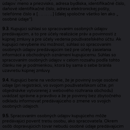
údajov: meno a priezvisko, adresa bydliska, identifikačné číslo,
daňové identifikačné číslo, adresa elektronickej pošty,
telefónne číslo a [………..] (ďalej spoločne všetko len ako „
osobné údaje“).
9.3.
Kupujúci súhlasí so spracovaním osobných údajov
predávajúcim, a to pre účely realizácie práv a povinností z
kúpnej zmluvy a pre účely vedenia používateľského účtu. Ak
kupujúci nevyberie inú možnosť, súhlasí so spracovaním
osobných údajov predávajúcim tiež pre účely zasielania
informácií a obchodných oznámení kupujúcemu. Súhlas so
spracovaním osobných údajov v celom rozsahu podľa tohto
článku nie je podmienkou, ktorá by sama o sebe bránila
uzavretiu kúpnej zmluvy.
9.4.
Kupujúci berie na vedomie, že je povinný svoje osobné
údaje (pri registrácii, vo svojom používateľskom účte, pri
objednávke vytvorenej z webového rozhrania obchodu)
uvádzať správne a pravdivo a že je povinný bez zbytočného
odkladu informovať predávajúceho o zmene vo svojich
osobných údajoch.
9.5.
Spracovaním osobných údajov kupujúceho môže
predávajúci poveriť tretiu osobu, ako spracovateľa. Okrem
osôb dopravujúcich tovar nebudú osobné údaje predávajúcim