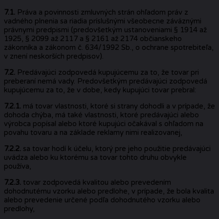
7.1.
Práva a povinnosti zmluvných strán ohľadom práv z
vadného plnenia sa riadia príslušnými všeobecne záväznými
právnymi predpismi (predovšetkým ustanoveniami § 1914 až
1925, § 2099 až 2117 a § 2161 až 2174 občianskeho
zákonníka a zákonom č. 634/1992 Sb., o ochrane spotrebiteľa,
v znení neskorších predpisov).
7.2.
Predávajúci zodpovedá kupujúcemu za to, že tovar pri
preberaní nemá vady. Predovšetkým predávajúci zodpovedá
kupujúcemu za to, že v dobe, kedy kupujúci tovar prebral:
7.2.1.
má tovar vlastnosti, ktoré si strany dohodli a v prípade, že
dohoda chýba, má také vlastnosti, ktoré predávajúci alebo
výrobca popísal alebo ktoré kupujúci očakával s ohľadom na
povahu tovaru a na základe reklamy nimi realizovanej,
7.2.2.
sa tovar hodí k účelu, ktorý pre jeho použitie predávajúci
uvádza alebo ku ktorému sa tovar tohto druhu obvykle
používa,
7.2.3.
tovar zodpovedá kvalitou alebo prevedením
dohodnutému vzorku alebo predlohe, v prípade, že bola kvalita
alebo prevedenie určené podľa dohodnutého vzorku alebo
predlohy,