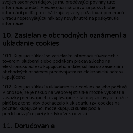
svojich osobných údajov, je mu predávajúci povinný túto
informáciu predať. Predávajúci má právo za poskytnutie
informácií podľa predchádzajúcej vety požadovať primeranú
úhradu neprevyšujúcu náklady nevyhnutné na poskytnutie
informácie.
10. Zasielanie obchodných oznámení a
ukladanie cookies
10.1.
Kupujúci súhlasí so zasielaním informácií súvisiacich s
tovarom, službami alebo podnikom predávajúceho na
elektronickú adresu kupujúceho a ďalej súhlasí so zasielaním
obchodných oznámení predávajúcim na elektronickú adresu
kupujúceho.
10.2.
Kupujúci súhlasí s ukladaním tzv. cookies na jeho počítači.
V prípade, že je nákup na webovej stránke možné vykonať a
záväzky predávajúceho vyplývajúce z kúpnej zmluvy je možné
plniť bez toho, aby dochádzalo k ukladaniu tzv. cookies na
počítači kupujúceho, môže kupujúci súhlas podľa
predchádzajúcej vety kedykoľvek odvolať.
11. Doručovanie