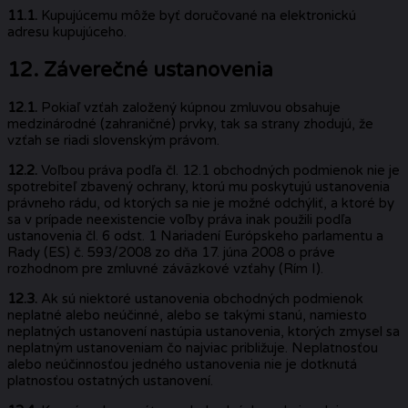
11.1.
Kupujúcemu môže byť doručované na elektronickú
adresu kupujúceho.
12. Záverečné ustanovenia
12.1.
Pokiaľ vzťah založený kúpnou zmluvou obsahuje
medzinárodné (zahraničné) prvky, tak sa strany zhodujú, že
vzťah se riadi slovenským právom.
12.2.
Voľbou práva podľa čl. 12.1 obchodných podmienok nie je
spotrebiteľ zbavený ochrany, ktorú mu poskytujú ustanovenia
právneho rádu, od ktorých sa nie je možné odchýliť, a ktoré by
sa v prípade neexistencie voľby práva inak použili podľa
ustanovenia čl. 6 odst. 1 Nariadení Európskeho parlamentu a
Rady (ES) č. 593/2008 zo dňa 17. júna 2008 o práve
rozhodnom pre zmluvné záväzkové vzťahy (Rím I).
12.3.
Ak sú niektoré ustanovenia obchodných podmienok
neplatné alebo neúčinné, alebo se takými stanú, namiesto
neplatných ustanovení nastúpia ustanovenia, ktorých zmysel sa
neplatným ustanoveniam čo najviac približuje. Neplatnosťou
alebo neúčinnosťou jedného ustanovenia nie je dotknutá
platnosťou ostatných ustanovení.