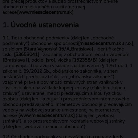
pre predaj produktov a služieb prostredníctvom on-line
obchodu umiestneného na internetovej
adrese
[www.miesaciecentrum.sk]
1. Úvodné ustanovenia
1.1.
Tieto obchodné podmienky (ďalej len „obchodné
podmienky“) obchodnej spoločnosti
[miesaciecentrum.sk s.r.o.]
,
so sídlom
[Stará Vajnorská 15/A,Bratislava]
, identifikačné
číslo:
[53653041]
, zapísanej v obchodnom registri vedenom
[Bratislava I]
, oddiel
[sro]
, vložka
[
152358/B
]
(ďalej len
„predávajúci“) upravujú v súlade s ustanovením § 1751 odst. 1
zákona č. 89/2012 Sb., občianskeho zákonníka, v znení
neskorších predpisov (ďalej jen „občiansky zákonník“)
vzájomné práva a povinnosti zmluvných strán vzniknuté v
súvislosti alebo na základe kupnej zmluvy (ďalej len „kúpna
zmluva“) uzavieranej medzi predávajúcim a inou fyzickou
osobou (ďalej len „kupujúci“) prostredníctvom internetového
obchodu predávajúceho. Internetový obchod je predávajúcim
vedený na webovej stránke umiestnenej na internetovej
adrese
[www.miesaciecentrum.sk]
(ďalej len „webová
stránka“), a to prostredníctvom rozhrania webovej stránky
(ďalej len „webové rozhranie obchodu“).
1.2.
Obchodné podmienky sa nevzťahujú na prípady, kedy