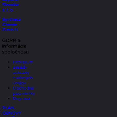
Slovakia
s. r. o.
Synthesa
Chemie
G.m.b.H.
GDPR a
informácie
spoločnosti
Impresum
Zásady
ochrany
osobných
údajov
Obchodné
podmienky
Doprava
PLÁN
OBNOVY