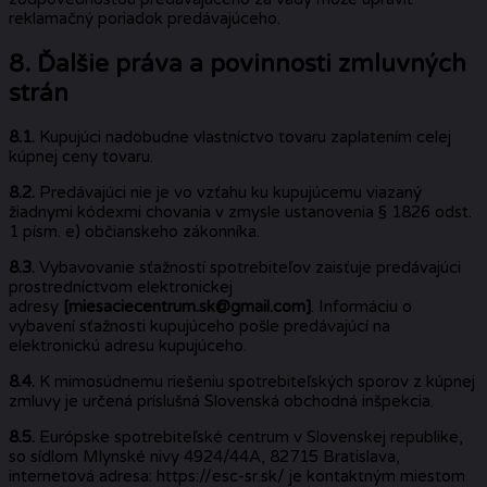
reklamačný poriadok predávajúceho.
8. Ďalšie práva a povinnosti zmluvných
strán
8.1.
Kupujúci nadobudne vlastníctvo tovaru zaplatením celej
kúpnej ceny tovaru.
8.2.
Predávajúci nie je vo vzťahu ku kupujúcemu viazaný
žiadnymi kódexmi chovania v zmysle ustanovenia § 1826 odst.
1 písm. e) občianskeho zákonníka.
8.3.
Vybavovanie sťažností spotrebiteľov zaisťuje predávajúci
prostredníctvom elektronickej
adresy
[miesaciecentrum.sk@gmail.com]
. Informáciu o
vybavení sťažnosti kupujúceho pošle predávajúcí na
elektronickú adresu kupujúceho.
8.4.
K mimosúdnemu riešeniu spotrebiteľských sporov z kúpnej
zmluvy je určená príslušná Slovenská obchodná inšpekcia.
8.5.
Európske spotrebiteľské centrum v Slovenskej republike,
so sídlom Mlynské nivy 4924/44A, 82715 Bratislava,
internetová adresa: https://esc-sr.sk/ je kontaktným miestom