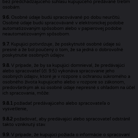
bez predchádzajúceho súhlasu kupujúceho predávané tretím
osobám.
9.6.
Osobné údaje budú spracovávané po dobu neurčitú.
Osobné údaje budú spracovávané v elektronickej podobe
automatizovaným spôsobom alebo v papierovej podobe
neautomatizovaným spôsobom.
9.7.
Kupujúci potvrdzuje, že poskytnuté osobné údaje sú
presné a že bol poučený o tom, že sa jedná o dobrovoľné
poskytnutie osobných údajov.
9.8.
V prípade, že by sa kupujúci domnieval, že predávajúci
alebo spracovateľ (čl. 9.5) vykonáva spracovanie jeho
osobných údajov, ktoré je v rozpore s ochranou súkromého a
osobného života kupujúceho alebo v rozpore so zákonom,
predovšetkým ak sú osobné údaje nepresné s ohľadom na účel
ich spracovania, môže:
9.8.1
požiadať predávajúceho alebo spracovateľa o
vysvetlenie,
9.8.2
požadovať, aby predávajúci alebo spracovateľ odstránil
takto vzniknutý stav.
9.9.
V prípade, že kupujúci požiada o informácie o spracovaní