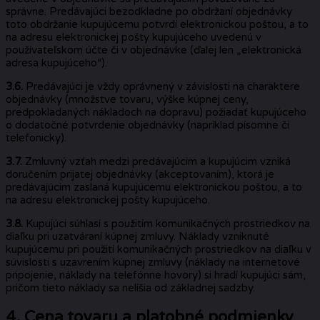
správne. Predávajúci bezodkladne po obdržaní objednávky
toto obdržanie kupujúcemu potvrdí elektronickou poštou, a to
na adresu elektronickej pošty kupujúceho uvedenú v
používateľskom účte či v objednávke (ďalej len „elektronická
adresa kupujúceho“).
3.6.
Predávajúci je vždy oprávnený v závislosti na charaktere
objednávky (množstve tovaru, výške kúpnej ceny,
predpokladaných nákladoch na dopravu) požiadať kupujúceho
o dodatočné potvrdenie objednávky (napríklad písomne či
telefonicky).
3.7.
Zmluvný vzťah medzi predávajúcim a kupujúcim vzniká
doručením prijatej objednávky (akceptovaním), ktorá je
predávajúcim zaslaná kupujúcemu elektronickou poštou, a to
na adresu elektronickej pošty kupujúceho.
3.8.
Kupujúci súhlasí s použitím komunikačných prostriedkov na
diaľku pri uzatváraní kúpnej zmluvy. Náklady vzniknuté
kupujúcemu pri použití komunikačných prostriedkov na diaľku v
súvislosti s uzavrením kúpnej zmluvy (náklady na internetové
pripojenie, náklady na telefónne hovory) si hradí kupujúci sám,
pričom tieto náklady sa nelíšia od základnej sadzby.
4. Cena tovaru a platobné podmienky