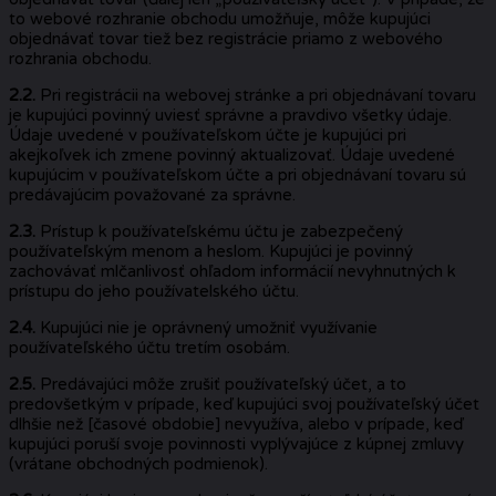
to webové rozhranie obchodu umožňuje, môže kupujúci
objednávať tovar tiež bez registrácie priamo z webového
rozhrania obchodu.
2.2.
Pri registrácii na webovej stránke a pri objednávaní tovaru
je kupujúci povinný uviesť správne a pravdivo všetky údaje.
Údaje uvedené v používateľskom účte je kupujúci pri
akejkoľvek ich zmene povinný aktualizovať. Údaje uvedené
kupujúcim v používateľskom účte a pri objednávaní tovaru sú
predávajúcim považované za správne.
2.3.
Prístup k používateľskému účtu je zabezpečený
používateľským menom a heslom. Kupujúci je povinný
zachovávať mlčanlivosť ohľadom informácií nevyhnutných k
prístupu do jeho používatelského účtu.
2.4.
Kupujúci nie je oprávnený umožniť využívanie
používateľského účtu tretím osobám.
2.5.
Predávajúci môže zrušiť používateľský účet, a to
predovšetkým v prípade, keď kupujúci svoj používateľský účet
dlhšie než [časové obdobie] nevyužíva, alebo v prípade, keď
kupujúci poruší svoje povinnosti vyplývajúce z kúpnej zmluvy
(vrátane obchodných podmienok).