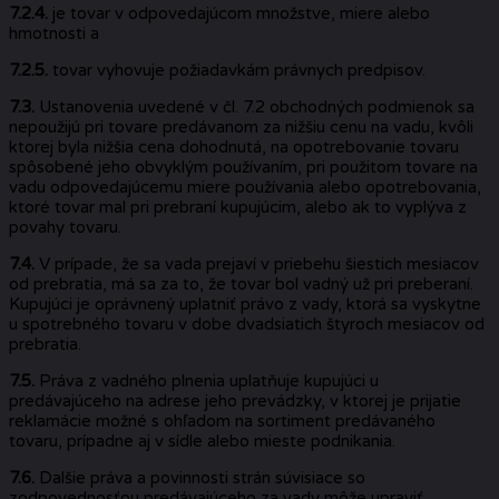
7.2.4.
je tovar v odpovedajúcom množstve, miere alebo
hmotnosti a
7.2.5.
tovar vyhovuje požiadavkám právnych predpisov.
7.3.
Ustanovenia uvedené v čl. 7.2 obchodných podmienok sa
nepoužijú pri tovare predávanom za nižšiu cenu na vadu, kvôli
ktorej byla nižšia cena dohodnutá, na opotrebovanie tovaru
spôsobené jeho obvyklým používaním, pri použitom tovare na
vadu odpovedajúcemu miere používania alebo opotrebovania,
ktoré tovar mal pri prebraní kupujúcim, alebo ak to vyplýva z
povahy tovaru.
7.4.
V prípade, že sa vada prejaví v priebehu šiestich mesiacov
od prebratia, má sa za to, že tovar bol vadný už pri preberaní.
Kupujúci je oprávnený uplatniť právo z vady, ktorá sa vyskytne
u spotrebného tovaru v dobe dvadsiatich štyroch mesiacov od
prebratia.
7.5.
Práva z vadného plnenia uplatňuje kupujúci u
predávajúceho na adrese jeho prevádzky, v ktorej je prijatie
reklamácie možné s ohľadom na sortiment predávaného
tovaru, prípadne aj v sídle alebo mieste podnikania.
7.6.
Dalšie práva a povinnosti strán súvisiace so
zodpovednosťou predávajúceho za vady môže upraviť