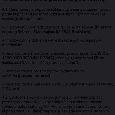
4.1.
Cenu tovaru a prípadné náklady spojené s dodaním tovaru
podľa kúpnej zmluvy môže kupujúci uhradiť predávajúcemu
nasledujúcimi spôsobmi:
– v hotovosti v prevádzke predávajúceho na adrese
[Miešacie
centrum SK s.r.o., Stará Vajnorská 15/A Bratislava]
;
– v hotovosti na dobierku v mieste určenom kupujúcim v
objednávke;
– bezhotovostne prevodem na účet predávajúceho č.
[SK55
1100 0000 0029 4410 3647]
, vedený u spoločnosti
[Tatra
Banka a.s.]
(ďalej len „účet predávajúceho“);
– bezhotovostne prostredníctvom platobného
systému
[poscom terminal]
;
– bezhotovostne platobnou kartou;B-payment alebo TatraPay,
VISA, atď.
4.2.
Spoločne s kúpnou cenou je kupujúci povinný zaplatiť
predávajúcemu tiež náklady spojené s balením a dodaním
tovaru v dohodnutej výške. Ak nie je vyslovene uvedené inak,
kúpnou cenou sú ďalej chápané aj náklady spojené s dodaním