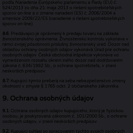
podľa Nariadenia Európskeho parlamentu a Rady (EU) č.
524/2013 zo dňa 21. mája 2013 o riešení spotrebiteľských
sporov on-line a o zmene nariadení (ES) č. 2006/2004 a
smernice 2009/22/ES (nariadenie o riešení spotrebiteľských
sporov on-line).
8.6.
Predávajúci je oprávnený k predaju tovaru na základe
živnostenského oprávnenia. Živnostenskú kontrolu vykonáva v
rámci svojej pôsobnosti príslušný živnostenský úrad. Dozor nad
oblasťou ochrany osobných údajov vykonává Úrad pre ochranu
osobných údajov. Česká obchodná inšpekcia vykonáva vo
vymedzenom rozsahu okrem iného dozor nad dodržovaním
zákona č. 634/1992 Sb., o ochrane spotrebiteľa, v znení
neskorších predpisov.
8.7.
Kupujúci týmto preberá na seba nebezpečenstvo zmeny
okolností v zmysle § 1765 odst. 2 občianskeho zákonníka.
9. Ochrana osobných údajov
9.1.
Ochrana osobných údajov kupujúceho, ktorý je fyzickou
osobou, je poskytovaná zákonom č. 101/2000 Sb., o ochrane
osobných údajov, v znení neskorších predpisov.
9.2.
Kupujúci súhlasí so spracovaním týchto svojich osobných