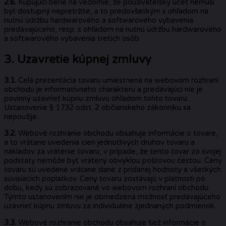
2.6.
Kupujúci berie na vedomie, že používateľský účet nemusí
byť dostupný nepretržite, a to predovšetkým s ohľadom na
nutnú údržbu hardwarového a softwarového vybavenia
predávajúceho, resp. s ohľadom na nutnú údržbu hardwarového
a softwarového vybavenia tretích osôb.
3. Uzavretie kúpnej zmluvy
3.1.
Celá prezentácia tovaru umiestnená na webovom rozhraní
obchodu je informatívneho charakteru a predávajúci nie je
povinný uzavrieť kúpnu zmluvu ohľadom tohto tovaru.
Ustanovenie § 1732 odst. 2 občianskeho zákonníku sa
nepoužije.
3.2.
Webové rozhranie obchodu obsahuje informácie o tovare,
a to vrátane uvedenia cien jednotlivých druhov tovaru a
nákladov za vrátenie tovaru, v prípade, že tento tovar zo svojej
podstaty nemôže byť vrátený obvyklou poštovou cestou. Ceny
tovaru sú uvedené vrátane dane z pridanej hodnoty a všetkých
súvisiacich poplatkov. Ceny tovaru zostávajú v platnosti po
dobu, kedy sú zobrazované vo webovom rozhraní obchodu.
Týmto ustanovením nie je obmedzená možnosť predávajúceho
uzavrieť kúpnu zmluvu za individuálne zjednaných podmienok.
3.3.
Webové rozhranie obchodu obsahuje tiež informácie o