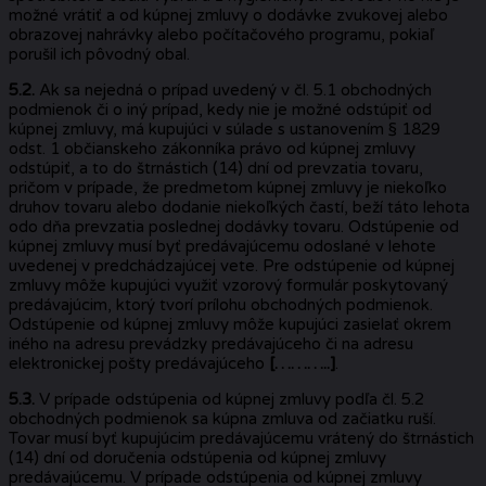
možné vrátiť a od kúpnej zmluvy o dodávke zvukovej alebo
obrazovej nahrávky alebo počítačového programu, pokiaľ
porušil ich pôvodný obal.
5.2.
Ak sa nejedná o prípad uvedený v čl. 5.1 obchodných
podmienok či o iný prípad, kedy nie je možné odstúpiť od
kúpnej zmluvy, má kupujúci v súlade s ustanovením § 1829
odst. 1 občianskeho zákonníka právo od kúpnej zmluvy
odstúpiť, a to do štrnástich (14) dní od prevzatia tovaru,
pričom v prípade, že predmetom kúpnej zmluvy je niekoľko
druhov tovaru alebo dodanie niekoľkých častí, beží táto lehota
odo dňa prevzatia poslednej dodávky tovaru. Odstúpenie od
kúpnej zmluvy musí byť predávajúcemu odoslané v lehote
uvedenej v predchádzajúcej vete. Pre odstúpenie od kúpnej
zmluvy môže kupujúci využiť vzorový formulár poskytovaný
predávajúcim, ktorý tvorí prílohu obchodných podmienok.
Odstúpenie od kúpnej zmluvy môže kupujúci zasielať okrem
iného na adresu prevádzky predávajúceho či na adresu
elektronickej pošty predávajúceho
[………..]
.
5.3.
V prípade odstúpenia od kúpnej zmluvy podľa čl. 5.2
obchodných podmienok sa kúpna zmluva od začiatku ruší.
Tovar musí byť kupujúcim predávajúcemu vrátený do štrnástich
(14) dní od doručenia odstúpenia od kúpnej zmluvy
predávajúcemu. V prípade odstúpenia od kúpnej zmluvy