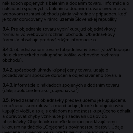
nákladoch spojených s balením a dodaním tovaru. Informácie o
nákladoch spojených s balením a dodaním tovaru uvedené vo
webovom rozhraní obchodu platia výhradne v prípadoch, keď
je tovar doručovaný v rámci územia Slovenskej republiky.
3.4.
Pre objednanie tovaru vyplní kupujúci objednávkový
formulár vo webovom rozhraní obchodu. Objednávkový
formulár obsahuje predovšetkým informácie o:
3.4.1.
objednávanom tovare (objednávaný tovar „vloží“ kupujúci
do elektronického nákupného košíka webového rozhrania
obchodu),
3.4.2.
spôsoboch úhrady kúpnej ceny tovaru, údaje o
požadovanom spôsobe doručenia objednávaného tovaru a
3.4.3.
informácie o nákladoch spojených s dodaním tovaru
(ďalej spoločne len ako „objednávka“).
3.5.
Pred zaslaním objednávky predávajúcemu je kupujúcemu
umožnené skontrolovať a meniť údaje, ktoré do objednávky
kupujúci vložil, a to aj s ohľadom na možnosť kupujúceho odhaliť
a opravovať chyby vzniknuté pri zadávaní údajov do
objednávky. Objednávku odošle kupujúci predávajúcemu
kliknutím na tlačidlo „Objednať s povinnosťou platby“. Údaje
uvedené v objednávke sú predávajúcim považované za