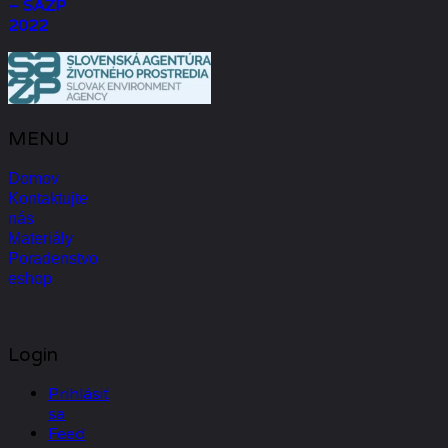
– SAŽP
2022
MENU
Domov
Kontaktujte
nás
Materiály
Poradenstvo
eshop
Login
Prihlásiť
sa
Feed