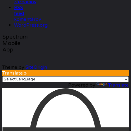
záznamov
RSS
feed
komentárov
WordPress.org
Spectrum
Mobile
App.
Theme by
SiteOrigin
Translate »
Powered by
Translate