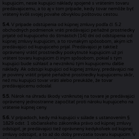
kupujúcim, nesie kupujúci náklady spojené s vrátením tovaru
predávajúcemu, a to aj v tom prípade, kedy tovar nemôže byť
vrátený kvôli svojej povahe obvyklou poštovou cestou.
5.4.
V prípade odstúpenia od kúpnej zmluvy podľa čl. 5.2
obchodných podmienok vráti predávajúci peňažné prostriedky
prijaté od kupujúceho do štrnástich (14) dní od odstúpenia od
kúpnej zmluvy kupujúcim, a to rovnakým spôsobom, akým ich
predávajúci od kupujúceho prijal. Predávajúci je taktiež
oprávnený vrátiť prostriedky poskytnuté kupujúcim už pri
vrátení tovaru kupujúcim či iným spôsobom, pokiaľ s tým
kupujúci bude súhlasiť a nevzniknú tým kupujúcemu ďalšie
náklady. Ak odstúpi kupujúci od kúpnej zmluvy, predávajúci nie
je povinný vrátiť prijaté peňažné prostriedky kupujúcemu skôr,
než mu kupujúci tovar vráti alebo preukáže, že tovar
predávajúcemu odoslal.
5.5.
Nárok na úhradu škody vzniknutej na tovare je predávajúci
oprávnený jednostranne započítať proti nároku kupujúceho na
vrátenie kúpnej ceny.
5.6.
V prípadoch, kedy má kupujúci v súlade s ustanovením §
1829 odst. 1 občianskeho zákonníka právo od kúpnej zmluvy
odstúpiť, je predávajúci tiež oprávnený kedykoľvek od kúpnej
zmluvy odstúpiť, a to až do doby prevzatia tovaru kupujúcim. V