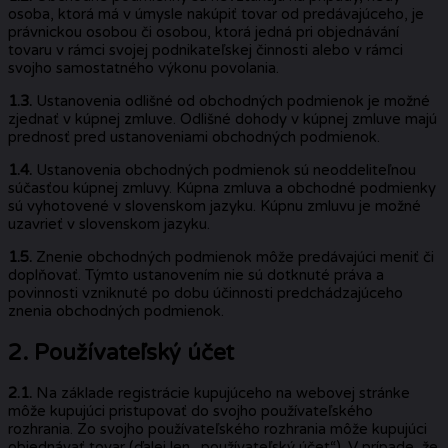
osoba, ktorá má v úmysle nakúpiť tovar od predávajúceho, je
právnickou osobou či osobou, ktorá jedná pri objednávání
tovaru v rámci svojej podnikateľskej činnosti alebo v rámci
svojho samostatného výkonu povolania.
1.3.
Ustanovenia odlišné od obchodných podmienok je možné
zjednať v kúpnej zmluve. Odlišné dohody v kúpnej zmluve majú
prednosť pred ustanoveniami obchodných podmienok.
1.4.
Ustanovenia obchodných podmienok sú neoddeliteľnou
súčasťou kúpnej zmluvy. Kúpna zmluva a obchodné podmienky
sú vyhotovené v slovenskom jazyku. Kúpnu zmluvu je možné
uzavrieť v slovenskom jazyku.
1.5.
Znenie obchodných podmienok môže predávajúci meniť či
doplňovať. Týmto ustanovením nie sú dotknuté práva a
povinnosti vzniknuté po dobu účinnosti predchádzajúceho
znenia obchodných podmienok.
2. Používateľský účet
2.1.
Na základe registrácie kupujúceho na webovej stránke
môže kupujúci pristupovať do svojho používateľského
rozhrania. Zo svojho používateľského rozhrania môže kupujúci
objednávať tovar (ďalej len „používateľský účet“). V prípade, že