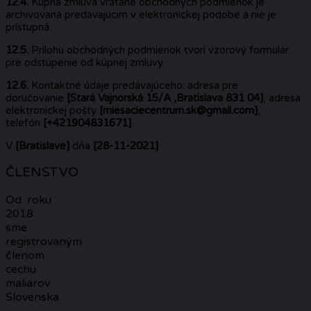
12.4.
Kupná zmluva vrátane obchodných podmienok je
archivovaná predávajúcim v elektronickej podobe a nie je
prístupná.
12.5.
Prílohu obchodných podmienok tvorí vzorový formulár
pre odstúpenie od kúpnej zmluvy.
12.6.
Kontaktné údaje predávajúceho: adresa pre
doručovanie
[Stará Vajnorská 15/A ,Bratislava 831 04]
, adresa
elektronickej pošty
[miesaciecentrum.sk@gmail.com]
,
telefón
[+421904831671]
.
V
[Bratislave]
dňa
[28-11-2021]
ČLENSTVO
Od roku
2018
sme
registrovaným
členom
cechu
maliarov
Slovenska