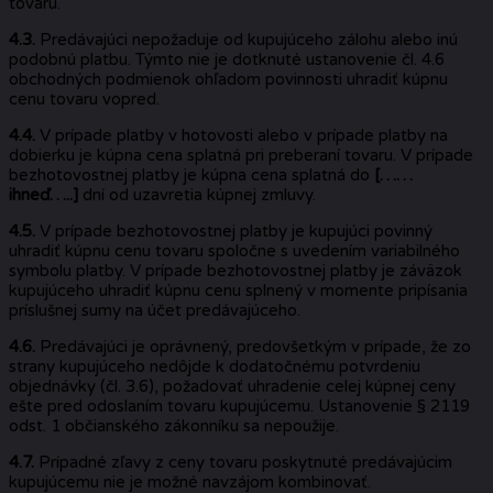
tovaru.
4.3.
Predávajúci nepožaduje od kupujúceho zálohu alebo inú
podobnú platbu. Týmto nie je dotknuté ustanovenie čl. 4.6
obchodných podmienok ohľadom povinnosti uhradiť kúpnu
cenu tovaru vopred.
4.4.
V prípade platby v hotovosti alebo v prípade platby na
dobierku je kúpna cena splatná pri preberaní tovaru. V prípade
bezhotovostnej platby je kúpna cena splatná do
[……
ihneď…..]
dní od uzavretia kúpnej zmluvy.
4.5.
V prípade bezhotovostnej platby je kupujúci povinný
uhradiť kúpnu cenu tovaru spoločne s uvedením variabilného
symbolu platby. V prípade bezhotovostnej platby je záväzok
kupujúceho uhradiť kúpnu cenu splnený v momente pripísania
príslušnej sumy na účet predávajúceho.
4.6.
Predávajúci je oprávnený, predovšetkým v prípade, že zo
strany kupujúceho nedôjde k dodatočnému potvrdeniu
objednávky (čl. 3.6), požadovať uhradenie celej kúpnej ceny
ešte pred odoslaním tovaru kupujúcemu. Ustanovenie § 2119
odst. 1 občianského zákonníku sa nepoužije.
4.7.
Prípadné zľavy z ceny tovaru poskytnuté predávajúcim
kupujúcemu nie je možné navzájom kombinovať.