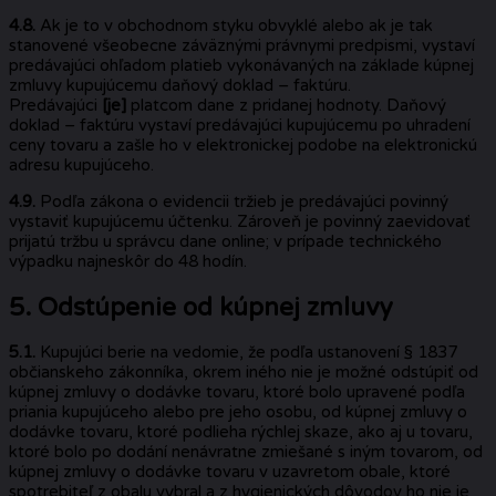
4.8.
Ak je to v obchodnom styku obvyklé alebo ak je tak
stanovené všeobecne záväznými právnymi predpismi, vystaví
predávajúci ohľadom platieb vykonávaných na základe kúpnej
zmluvy kupujúcemu daňový doklad – faktúru.
Predávajúci
[je]
platcom dane z pridanej hodnoty. Daňový
doklad – faktúru vystaví predávajúci kupujúcemu po uhradení
ceny tovaru a zašle ho v elektronickej podobe na elektronickú
adresu kupujúceho.
4.9.
Podľa zákona o evidencii tržieb je predávajúci povinný
vystaviť kupujúcemu účtenku. Zároveň je povinný zaevidovať
prijatú tržbu u správcu dane online; v prípade technického
výpadku najneskôr do 48 hodín.
5. Odstúpenie od kúpnej zmluvy
5.1.
Kupujúci berie na vedomie, že podľa ustanovení § 1837
občianskeho zákonníka, okrem iného nie je možné odstúpiť od
kúpnej zmluvy o dodávke tovaru, ktoré bolo upravené podľa
priania kupujúceho alebo pre jeho osobu, od kúpnej zmluvy o
dodávke tovaru, ktoré podlieha rýchlej skaze, ako aj u tovaru,
ktoré bolo po dodání nenávratne zmiešané s iným tovarom, od
kúpnej zmluvy o dodávke tovaru v uzavretom obale, ktoré
spotrebiteľ z obalu vybral a z hygienických dôvodov ho nie je