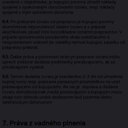
uvedené v objednávke, je kupujúci povinný uhradiť náklady
spojené s opakovaným doručovaním tovaru, resp. náklady
spojené s iným spôsobom doručenia.
6.4.
Pri preberaní tovaru od prepravcu je kupujúci povinný
skontrolovať neporušenosť obalov tovaru a v prípade
akýchkoľvek závad toto bezodkladne oznámiť prepravcovi. V
prípade spozorovania porušeného obalu svedčiaceho o
neoprávnenom vniknutí do zásielky nemusí kupujúci zásielku od
prepravcu prebrať.
6.5.
Ďalšie práva a povinnosti strán pri preprave tovaru môžu
upraviť zvláštne dodacie podmienky predávajúceho, ak sú
predávajúcim vydané.
6.6.
Termin dodania tovaru je standardne 2-3 dni od uhradenia
kupnej sumy resp. pripisania penaznych prostriedkov na ucet
predavajuceho od kupujuceho. Ak nie je doprava a dodanie
tovaru dohodnuta inak medzi predavajucim a kupujucim mozu
obaja tuto dohodu urobit dodatocne bud pisomne alebo
telefonickym dohovorom.
7. Práva z vadného plnenia