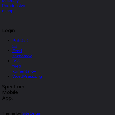
Materiály
Poradenstvo
eshop
Login
Prihlásiť
sa
Feed
záznamov
RSS
feed
komentárov
WordPress.org
Spectrum
Mobile
App.
Theme by
SiteOrigin