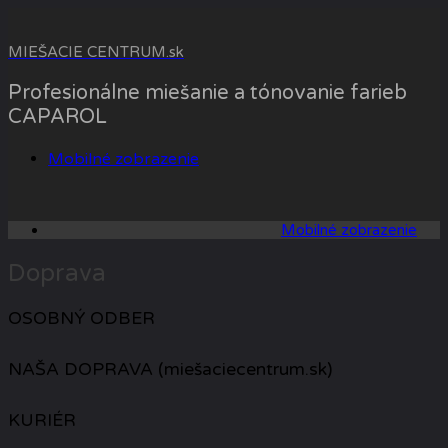
Skip
to
MIEŠACIE CENTRUM.sk
content
Profesionálne miešanie a tónovanie farieb
CAPAROL
Mobilné zobrazenie
Mobilné zobrazenie
Doprava
OSOBNÝ ODBER
NAŠA DOPRAVA (miešaciecentrum.sk)
KURIÉR