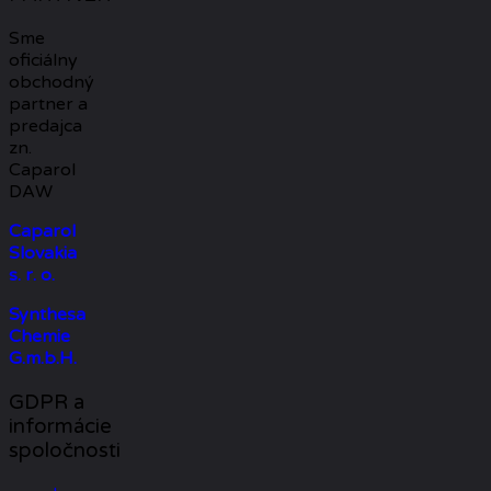
Sme
oficiálny
obchodný
partner a
predajca
zn.
Caparol
DAW
Caparol
Slovakia
s. r. o.
Synthesa
Chemie
G.m.b.H.
GDPR a
informácie
spoločnosti