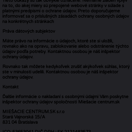
Tieto odkazy sú tak obvykle označené. Nemáme žiaden vplyv
na to, do akej miery sú prepojené webové stránky v súlade s
platnými predpismi o ochrane údajov. Preto doporučujeme
informovať sa o príslušných zásadách ochrany osobných údajov
na konkrétnych stránkach
Práva dátových subjektov
Máte právo na informácie o údajoch, ktoré ste si uložili,
rovnako ako na opravu, zablokovanie alebo odstránenie týchto
údajov podľa potreby. Kontaktnou osobou je náš inšpektor
ochrany údajov.
Rovnako tak môžete kedykoľvek zrušiť akýkoľvek súhlas, ktorý
ste v minulosti udelili. Kontaktnou osobou je náš inšpektor
ochrany údajov.
Kontakt
Ďalšie informácie o nakladaní s osobnými údajmi Vám poskytne
inšpektor ochrany údajov spoločnosti Miešacie centrum.sk
MIEŠACIE CENTRUM.SK s.r.o
Stará Vajnorská 15/A
831 04 Bratislava
ICO: 53653041 DIČ DPH : SK 2121483573