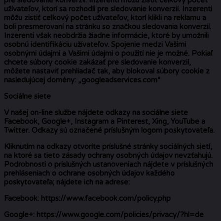
užívateľov, ktorí sa rozhodli pre sledovanie konverzií. Inzerenti
môžu zistiť celkový počet užívateľov, ktorí klikli na reklamu a
boli presmerovaní na stránku so značkou sledovania konverzií.
Inzerenti však neobdržia žiadne informácie, ktoré by umožnili
osobnú identifikáciu užívateľov. Spojenie medzi Vašimi
osobnými údajmi a Vašimi údajmi o použití nie je možné. Pokiaľ
chcete súbory cookie zakázať pre sledovanie konverzií,
môžete nastaviť prehliadač tak, aby blokoval súbory cookie z
nasledujúcej domény: „googleadservices.com“
Sociálne siete
V našej on-line službe nájdete odkazy na sociálne siete
Facebook, Google+, Instagram a Pinterest, Xing, YouTube a
Twitter. Odkazy sú označené príslušným logom poskytovateľa.
Kliknutím na odkazy otvoríte príslušné stránky sociálných sietí,
na ktoré sa tieto zásady ochrany osobných údajov nevzťahujú.
Podrobnosti o príslušných ustanoveniach nájdete v príslušných
prehláseniach o ochrane osobných údajov každého
poskytovateľa; nájdete ich na adrese:
Facebook: https://www.facebook.com/policy.php
Google+: https://www.google.com/policies/privacy/?hl=de