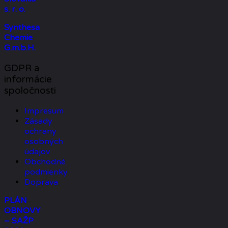
s. r. o.
Synthesa
Chemie
G.m.b.H.
GDPR a
informácie
spoločnosti
Impresum
Zásady
ochrany
osobných
údajov
Obchodné
podmienky
Doprava
PLÁN
OBNOVY
– SAŽP