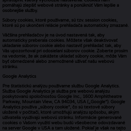
pomáhajú zlepšiť webové stránky a ponúknúť Vám lepšie a
osobnejšie služby.
Súbory cookies, ktoré používame, sú tzv. session cookies,
ktoré sú po ukončení relácie prehliadača automaticky zmazané.
Väčšina prehliadačov je na úvod nastavená tak, aby
automaticky preberala cookies. Môžete však deaktivovať
ukladanie súborov cookie alebo nastaviť prehliadač tak, aby
Vás upozorňoval pri odosielaní súborov cookie. Zoberte prosím
na vedomie, že ak zakážete ukladať súbory cookie, môže Vám
byť obmedzené alebo znemožnené užívať našu webovú
stránku.
Google Analytics
Pre štatistickú analýzu používame službu Google Analytics.
Služba Google Analytics je služba pre webovú analýzu
poskytovanú spoločnosťou Google Inc., 1600 Amphitheatre
Parkway, Mountain View, CA 94034, USA („Google“). Google
Analytics používa „súbory cookie“, čo sú textové súbory
uložené v počítači, ktoré umožňujú analýzu spôsobu, akým
užívatelia využívajú webovú stránku. Informácie generované
cookies o Vašom využití webu budú všeobecne odovzdavané
na server Google v USA a tam uložené. Pokiaľ je však na tejto