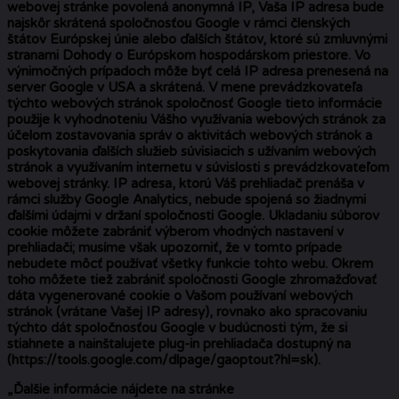
webovej stránke povolená anonymná IP, Vaša IP adresa bude
najskôr skrátená spoločnosťou Google v rámci členských
štátov Európskej únie alebo ďalších štátov, ktoré sú zmluvnými
stranami Dohody o Európskom hospodárskom priestore. Vo
výnimočných prípadoch môže byť celá IP adresa prenesená na
server Google v USA a skrátená. V mene prevádzkovateľa
týchto webových stránok spoločnosť Google tieto informácie
použije k vyhodnoteniu Vášho využívania webových stránok za
účelom zostavovania správ o aktivitách webových stránok a
poskytovania ďalších služieb súvisiacich s užívaním webových
stránok a využívaním internetu v súvislosti s prevádzkovateľom
webovej stránky. IP adresa, ktorú Váš prehliadač prenáša v
rámci služby Google Analytics, nebude spojená so žiadnymi
ďalšími údajmi v držaní spoločnosti Google. Ukladaniu súborov
cookie môžete zabrániť výberom vhodných nastavení v
prehliadači; musíme však upozorniť, že v tomto prípade
nebudete môcť používať všetky funkcie tohto webu. Okrem
toho môžete tiež zabrániť spoločnosti Google zhromažďovať
dáta vygenerované cookie o Vašom používaní webových
stránok (vrátane Vašej IP adresy), rovnako ako spracovaniu
týchto dát spoločnosťou Google v budúcnosti tým, že si
stiahnete a nainštalujete plug-in prehliadača dostupný na
(https://tools.google.com/dlpage/gaoptout?hl=sk).
„Ďalšie informácie nájdete na stránke