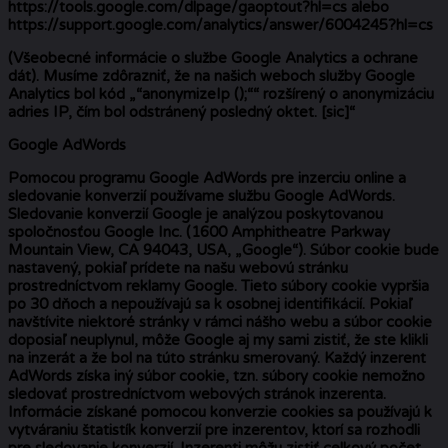
https://tools.google.com/dlpage/gaoptout?hl=cs alebo
https://support.google.com/analytics/answer/6004245?hl=cs
(Všeobecné informácie o službe Google Analytics a ochrane
dát). Musíme zdôrazniť, že na našich weboch služby Google
Analytics bol kód „“anonymizeIp ();““ rozšírený o anonymizáciu
adries IP, čím bol odstránený posledný oktet. [sic]“
Google AdWords
Pomocou programu Google AdWords pre inzerciu online a
sledovanie konverzií používame službu Google AdWords.
Sledovanie konverzií Google je analýzou poskytovanou
spoločnosťou Google Inc. (1600 Amphitheatre Parkway
Mountain View, CA 94043, USA, „Google“). Súbor cookie bude
nastavený, pokiaľ prídete na našu webovú stránku
prostredníctvom reklamy Google. Tieto súbory cookie vypršia
po 30 dňoch a nepoužívajú sa k osobnej identifikácií. Pokiaľ
navštívite niektoré stránky v rámci nášho webu a súbor cookie
doposiaľ neuplynul, môže Google aj my sami zistiť, že ste klikli
na inzerát a že bol na túto stránku smerovaný. Každý inzerent
AdWords získa iný súbor cookie, tzn. súbory cookie nemožno
sledovať prostredníctvom webových stránok inzerenta.
Informácie získané pomocou konverzie cookies sa používajú k
vytváraniu štatistík konverzií pre inzerentov, ktorí sa rozhodli
pre sledovanie konverzií. Inzerenti môžu zistiť celkový počet