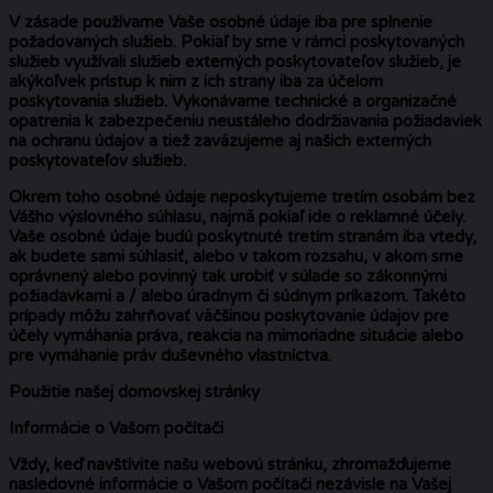
V zásade používame Vaše osobné údaje iba pre splnenie
požadovaných služieb. Pokiaľ by sme v rámci poskytovaných
služieb využívali služieb externých poskytovateľov služieb, je
akýkoľvek prístup k nim z ich strany iba za účelom
poskytovania služieb. Vykonávame technické a organizačné
opatrenia k zabezpečeniu neustáleho dodržiavania požiadaviek
na ochranu údajov a tiež zaväzujeme aj našich externých
poskytovateľov služieb.
Okrem toho osobné údaje neposkytujeme tretím osobám bez
Vášho výslovného súhlasu, najmä pokiaľ ide o reklamné účely.
Vaše osobné údaje budú poskytnuté tretím stranám iba vtedy,
ak budete sami súhlasiť, alebo v takom rozsahu, v akom sme
oprávnený alebo povinný tak urobiť v súlade so zákonnými
požiadavkami a / alebo úradnym či súdnym príkazom. Takéto
prípady môžu zahrňovať väčšinou poskytovanie údajov pre
účely vymáhania práva, reakcia na mimoriadne situácie alebo
pre vymáhanie práv duševného vlastníctva.
Použitie našej domovskej stránky
Informácie o Vašom počítači
Vždy, keď navštívite našu webovú stránku, zhromažďujeme
nasledovné informácie o Vašom počítači nezávisle na Vašej