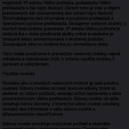
registrácií: IP adresu Vášho počítača, požiadavku Vášho
prehliadača a čas tejto žiadosti. Okrem toho je stav a objem
prenesených dát zaznamenaný ako súčasť tejto žiadosti.
Zhromažďujeme tiež informácie o použitom prehliadači a
operačnom systéme prehliadača. Sledujeme webové stránky, z
ktorých bola stránka prezeraná. IP adresa Vášho počítača je
uložená iba v dobe používania služby online a následne je
zmazaná alebo anonymizovaná v skrátenej podobe.
Zostávajúce dáta sú uložené iba po obmedzenú doby.
Tieto údaje používame k prevádzke webovej stránky, najmä
odhaleniu a odstráneniu chýb, k určeniu využitia stránky, k
úpravam a vylepšeniam.
Použitie cookies
Rovnako ako u mnohých webových stránok aj naša používa
cookies. Súbory cookies sú malé textové súbory, ktoré sú
uložené vo Vašom počítači, ukladajú určité nastavenia a dáta
prostredníctvom Vášho prehliadača. Súbory cookie obvykle
obsahujú názov domény, z ktorej bol súbor cookie odoslaný,
rovnako ako informácie o veku súboru cookie a
alfanumerického identifikátora.
Súbory cookie umožňujú rozpoznať počítač a okamžite
sprístupniť všetky východzie nastavenia. Cookies nám