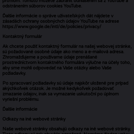
profilom. Tomuto môžete zabrániť odhlásením sa z YouTube a
odstránením súborov cookies YouTube.
Ďalšie informácie o správe uživateľských dát nájdete v
zásadách ochrany osobnýchch údajov YouTube na adrese
https://www.google.de/intl/de/policies/privacy/
Kontaktný formulár
Ak chcete použiť kontaktný formulár na našej webovej stránke,
sú požadované osobné údaje ako meno a e-mailová adresa.
Zhromažďujeme a používame údaje prenášané
prostredníctvom kontaktného formulára výlučne na účely toho,
aby sme mohli odpovedať na Vaše otázky alebo Vaše
požiadavky.
Po spracovaní požiadavky sú údaje najskôr uložené pre prípad
akýchkoľvek otázok. Je možné kedykoľvek požadovať
zmazanie údajov, inak sa vymazanie uskutoční po úplnom
vyriešní problému.
Ďalšie informácie
Odkazy na iné webové stránky
Naše webové stránky obsahujú odkazy na iné webové stránky.