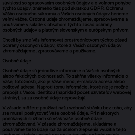
súvislosti so spracovaním osobných údajov a o voľnom pohybe
týchto údajov, známeho tiež pod skratkou GDPR. Ochranu
Vášho osobného súkromia a Vašich osobných údajov berieme
veľmi vážne. Osobné údaje zhromažďujeme, spracovávame a
používame v súlade s obsahom týchto zásad ochrany
osobných údajov a platným slovenským a európskym právom.
Chceli by sme Vás informovať prostredníctvom týchto zásad
ochrany osobných údajov, ktoré z Vašich osobných údajov
zhromažďujeme, zpracovávame a používame.
Osobné údaje
Osobné údaje sú jednotlivé informácie o Vašich osobných
alebo faktických okolnostiach. To zahŕňa všetky informácie o
Vašej totožnosti, ako je Vaše meno, e-mailová adresa alebo
poštová adresa. Naproti tomu informácie, ktoré nie je možné
prepojiť s Vašou identitou (napríklad počet užívateľov webovej
stránky), sa za osobné údaje nepovažujú.
V zásade môžete používať našu webovú stránku bez toho, aby
ste museli poskytovať Vaše osobné údaje. Pri niektorých
ponúkaných službách sú však Vaše osobné údaje
zhromažďované. V zásade zhromažďujeme, ukladáme a
používame tieto údaje iba za účelom zlepšenia využitia tejto
webovej stránky, najmä pre poskytovanie požadovaných