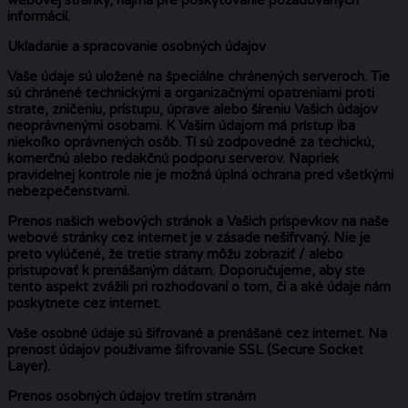
informácií.
Ukladanie a spracovanie osobných údajov
Vaše údaje sú uložené na špeciálne chránených serveroch. Tie
sú chránené technickými a organizačnými opatreniami proti
strate, zničeniu, prístupu, úprave alebo šíreniu Vašich údajov
neoprávnenými osobami. K Vašim údajom má prístup iba
niekoľko oprávnených osôb. Tí sú zodpovedné za techickú,
komerčnú alebo redakčnú podporu serverov. Napriek
pravidelnej kontrole nie je možná úplná ochrana pred všetkými
nebezpečenstvami.
Prenos našich webových stránok a Vašich príspevkov na naše
webové stránky cez internet je v zásade nešifrvaný. Nie je
preto vylúčené, že tretie strany môžu zobraziť / alebo
pristupovať k prenášaným dátam. Doporučujeme, aby ste
tento aspekt zvážili pri rozhodovaní o tom, či a aké údaje nám
poskytnete cez internet.
Vaše osobné údaje sú šifrované a prenášané cez internet. Na
prenost údajov používame šifrovanie SSL (Secure Socket
Layer).
Prenos osobných údajov tretím stranám