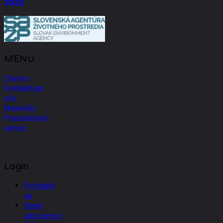
2022
MENU
Domov
Kontaktujte
nás
Materiály
Poradenstvo
eshop
Login
Prihlásiť
sa
Feed
záznamov