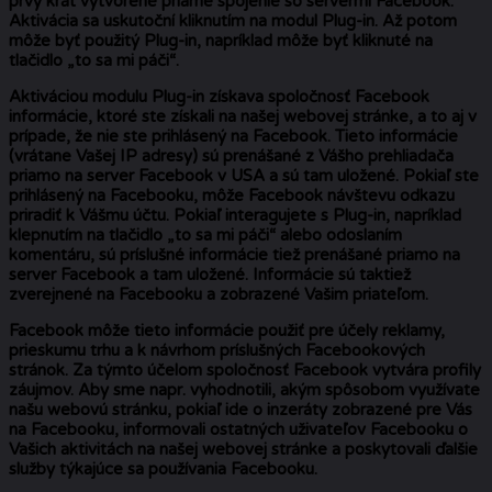
prvý krát vytvorené priame spojenie so servermi Facebook.
Aktivácia sa uskutoční kliknutím na modul Plug-in. Až potom
môže byť použitý Plug-in, napríklad môže byť kliknuté na
tlačidlo „to sa mi páči“.
Aktiváciou modulu Plug-in získava spoločnosť Facebook
informácie, ktoré ste získali na našej webovej stránke, a to aj v
prípade, že nie ste prihlásený na Facebook. Tieto informácie
(vrátane Vašej IP adresy) sú prenášané z Vášho prehliadača
priamo na server Facebook v USA a sú tam uložené. Pokiaľ ste
prihlásený na Facebooku, môže Facebook návštevu odkazu
priradiť k Vášmu účtu. Pokiaľ interagujete s Plug-in, napríklad
klepnutím na tlačidlo „to sa mi páči“ alebo odoslaním
komentáru, sú príslušné informácie tiež prenášané priamo na
server Facebook a tam uložené. Informácie sú taktiež
zverejnené na Facebooku a zobrazené Vašim priateľom.
Facebook môže tieto informácie použiť pre účely reklamy,
prieskumu trhu a k návrhom príslušných Facebookových
stránok. Za týmto účelom spoločnosť Facebook vytvára profily
záujmov. Aby sme napr. vyhodnotili, akým spôsobom využívate
našu webovú stránku, pokiaľ ide o inzeráty zobrazené pre Vás
na Facebooku, informovali ostatných uživateľov Facebooku o
Vašich aktivitách na našej webovej stránke a poskytovali ďalšie
služby týkajúce sa používania Facebooku.