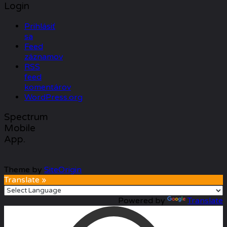
Login
Prihlásiť
sa
Feed
záznamov
RSS
feed
komentárov
WordPress.org
Spectrum
Mobile
App.
Theme by
SiteOrigin
Translate »
Powered by
Translate