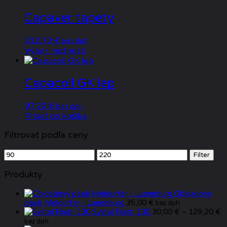
Capaver tapety
212,70
€
bez dph
Tento
Výber možností
produkt
má
viacero
Capacoll GK lep
variantov.
Možnosti
97,20
€
bez dph
si
Pridať do košíka
môžete
vybrať
Filtrovať podľa ceny
na
stránke
Minimálna
Maximálna
Filter
produktu.
cena
cena
Produkty
Obkladový
pásik Meldorfer - Lueneburg
35,00
€
bez dph
P
Sylitol Finish 130
30,00
€
–
129,20
€
ra
bez dph