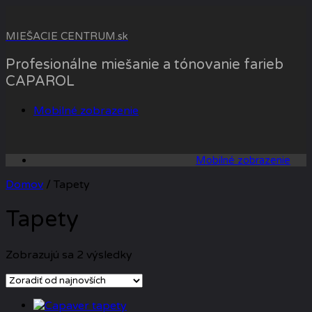
Skip
to
MIEŠACIE CENTRUM.sk
content
Profesionálne miešanie a tónovanie farieb
CAPAROL
Mobilné zobrazenie
Mobilné zobrazenie
Domov
/ Tapety
Tapety
Zoradené
Zobrazujú sa 2 výsledky
podľa
najnovších