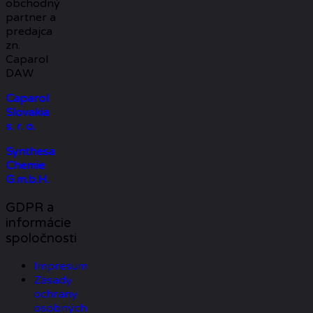
obchodný
partner a
predajca
zn.
Caparol
DAW
Caparol
Slovakia
s. r. o.
Synthesa
Chemie
G.m.b.H.
GDPR a
informácie
spoločnosti
Impresum
Zásady
ochrany
osobných