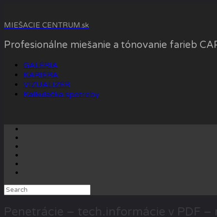
Skip
to
MIEŠACIE CENTRUM.sk
content
Profesionálne miešanie a tónovanie farieb 
GALÉRIA
KARIÉRA
VIZUALIZÉR
Kalkulačka spotreby
Search
for:
Penetrácie – tech.informácie v PDF –