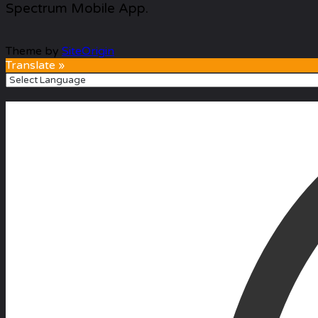
Spectrum Mobile App.
Theme by
SiteOrigin
Translate »