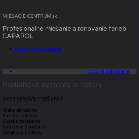
Skip
to
MIEŠACIE CENTRUM.sk
content
Profesionálne miešanie a tónovanie farieb
CAPAROL
Mobilné zobrazenie
Mobilné zobrazenie
Podlahové systémy a nátery
SYSTÉMOVÉ RIEŠENIA
Nízke zaťaženie
Stredné zaťaženie
Vysoké zaťaženie
Extrémne zaťaženie
Dizajnové podlahy