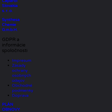
Caparol
Slovakia
s. r. o.
Synthesa
Chemie
G.m.b.H.
GDPR a
informácie
spoločnosti
Impresum
Zásady
ochrany
osobných
údajov
Obchodné
podmienky
Doprava
PLÁN
OBNOVY