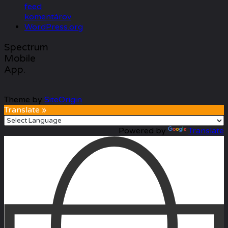
feed
komentárov
WordPress.org
Spectrum
Mobile
App.
Theme by
SiteOrigin
Translate »
Powered by
Translate