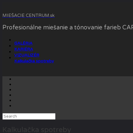
Skip
to
MIEŠACIE CENTRUM.sk
content
Profesionálne miešanie a tónovanie farieb 
GALÉRIA
KARIÉRA
VIZUALIZÉR
Kalkulačka spotreby
Search
for:
Kalkulačka spotreby