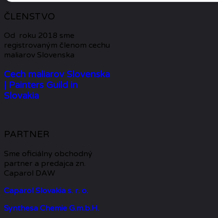
ČLENSTVO
Od roku 2018 sme
registrovaným členom cechu
maliarov Slovenska
Cech maliarov Slovenska
| Painters Guild in
Slovakia
PARTNER
Sme oficiálny obchodný
partner a predajca zn.
Caparol DAW
Caparol Slovakia s. r. o.
Synthesa Chemie G.m.b.H.