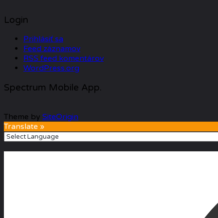
Login
Prihlásiť sa
Feed záznamov
RSS feed komentárov
WordPress.org
Spectrum Mobile App.
Theme by
SiteOrigin
Translate »