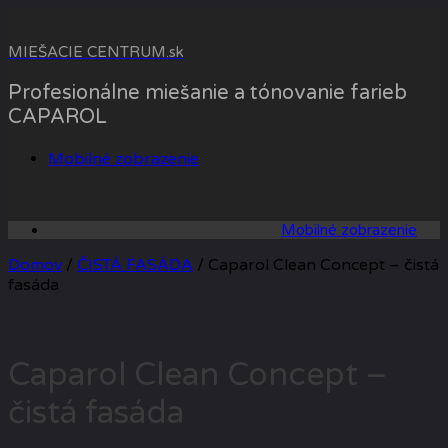
Skip
to
MIEŠACIE CENTRUM.sk
content
Profesionálne miešanie a tónovanie farieb
CAPAROL
Mobilné zobrazenie
Mobilné zobrazenie
Domov
/
ČISTÁ FASÁDA
/ Caparol Clean Concept – čistá
fasáda
Caparol Clean Concept –
čistá fasáda