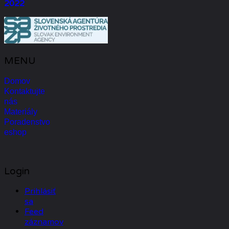
2022
MENU
Domov
Kontaktujte
nás
Materiály
Poradenstvo
eshop
Login
Prihlásiť
sa
Feed
záznamov