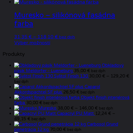
vybrať
na
Muresko – silikónová fasádna
stránke
farba
produktu.
Price
31,35
€
–
118,10
€
bez dph
Tento
range:
Výber možností
produkt
31,35 €
Produkty
má
through
viacero
118,10 €
Obkladový
variantov.
pásik Meldorfer - Lueneburg
35,00
€
bez dph
Možnosti
P
Sylitol Finish 130
30,00
€
–
129,20
€
si
ra
bez dph
môžete
3
Caparol
vybrať
t
Akkordspachtel SF plus
26,50
€
bez dph
na
1
Objekt finish interiérová
stránke
farba
30,00
€
bez dph
produktu.
Price
Muresko
38,00
€
–
146,00
€
bez dph
range:
Capacryl PU Matt
12,24
€
–
Price
38,00 €
49,15
€
bez dph
range:
through
Carbosol Grund
12,24 €
146,00 €
penetrácia 12 kg
70,00
€
bez dph