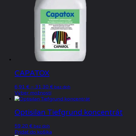
CAPATOX
Price
6,91
€
–
31,30
€
bez dph
Tento
range:
Výber možností
produkt
6,91 €
má
through
viacero
31,30 €
Optisilan Tiefgrund koncentrát
variantov.
Možnosti
59,20
€
bez dph
si
Pridať do košíka
môžete