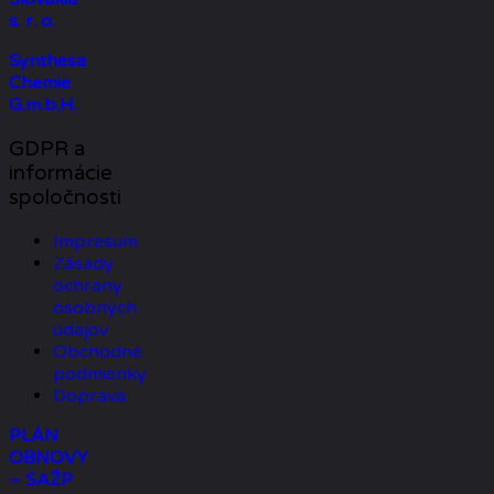
s. r. o.
Synthesa
Chemie
G.m.b.H.
GDPR a
informácie
spoločnosti
Impresum
Zásady
ochrany
osobných
údajov
Obchodné
podmienky
Doprava
PLÁN
OBNOVY
– SAŽP