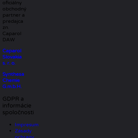
oficiálny
obchodný
partner a
predajca
zn.
Caparol
DAW
Caparol
Slovakia
s. r. o.
Synthesa
Chemie
G.m.b.H.
GDPR a
informácie
spoločnosti
Impresum
Zásady
ochrany