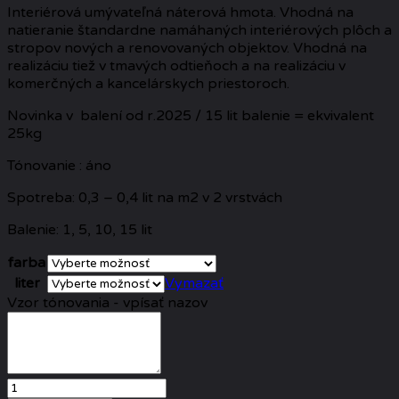
Interiérová umývateľná náterová hmota. Vhodná na
8,09 €
natieranie štandardne namáhaných interiérových plôch a
through
stropov nových a renovovaných objektov. Vhodná na
81,30 €
realizáciu tiež v tmavých odtieňoch a na realizáciu v
komerčných a kancelárskych priestoroch.
Novinka v balení od r.2025 / 15 lit balenie = ekvivalent
25kg
Tónovanie : áno
Spotreba: 0,3 – 0,4 lit na m2 v 2 vrstvách
Balenie: 1, 5, 10, 15 lit
farba
liter
Vymazať
Vzor tónovania - vpísať nazov
množstvo