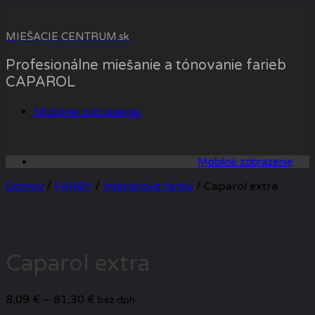
Skip
to
MIEŠACIE CENTRUM.sk
content
Profesionálne miešanie a tónovanie farieb
CAPAROL
Mobilné zobrazenie
Mobilné zobrazenie
Domov
/
FARBY
/
Interiérové farby
/ Caparol extra
Caparol extra
Price
8,09
€
–
81,30
€
bez dph
range: