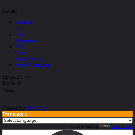
Login
Prihlásiť
sa
Feed
záznamov
RSS
feed
komentárov
WordPress.org
Spectrum
Mobile
App.
Theme by
SiteOrigin
Translate »
Powered by
Translate