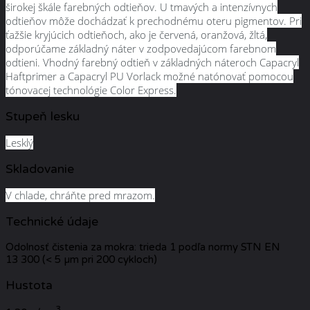
širokej škále farebných odtieňov. U tmavých a intenzívnych
odtieňov môže dochádzať k prechodnému oteru pigmentov. Pri
ťažšie kryjúcich odtieňoch, ako je červená, oranžová, žltá,
odporúčame základný náter v zodpovedajúcom farebnom
odtieni. Vhodný farebný odtieň v základných náteroch Capacryl
Haftprimer a Capacryl PU Vorlack možné natónovať pomocou
tónovacej technológie Color Express.
Stupeň lesku
Lesklý
Skladovanie
V chlade, chráňte pred mrazom.
Technické údaje
Odolnosť čistenia za mokra: trieda 1 podľa normy STN EN
13 300 (< 5 µm pri 200 cykloch)
Hustota
3