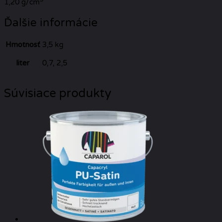
1,20 g/cm
Ďalšie informácie
Hmotnosť
3,5 kg
liter
0,7, 2,5
Súvisiace produkty