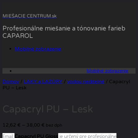
Skip
to
MIEŠACIE CENTRUM.sk
content
Profesionálne miešanie a tónovanie farieb
CAPAROL
Mobilné zobrazenie
Mobilné zobrazenie
Domov
/
LAKY a LAZÚRY
/
vodou rieditelné
/ Capacryl
PU – Lesk
Capacryl PU – Lesk
Price
12,62
€
–
38,00
€
bez dph
range:
Email
je určený pre profesionálne
Capacryl PU Gloss
12,62 €