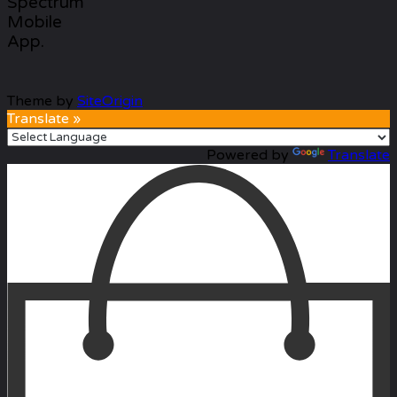
Spectrum
Mobile
App.
Theme by
SiteOrigin
Translate »
Powered by
Translate