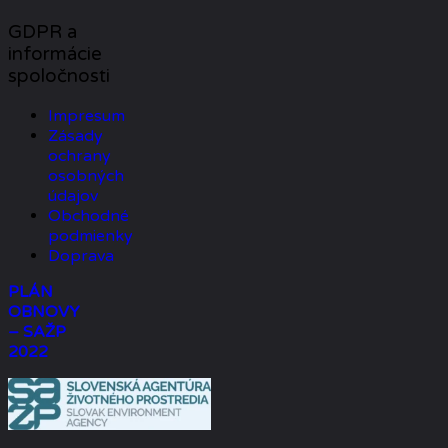
GDPR a
informácie
spoločnosti
Impresum
Zásady
ochrany
osobných
údajov
Obchodné
podmienky
Doprava
PLÁN
OBNOVY
– SAŽP
2022