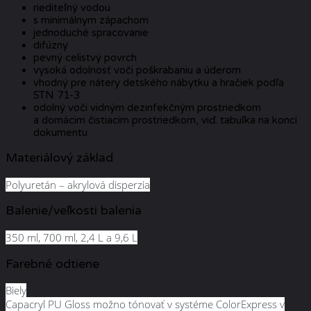
riediteľný vodou
s minimálnym zápachom
jednoduché spracovanie
difúzny
pevný celistvý povrch
vysoká odolnosť voči poškrabaniu a úderom
vhodný pre nátery detského nábytku a hračiek podľa
STN 71-3
odolný voči vidným dezinfekčným prostriedkom
a domácim čistiacim prostriedkom, viď. tabuľka na konci
dokumentu
Materiálový základ
Polyuretán – akrylová disperzia
Balenie/veľkosti balenia
350 ml, 700 ml, 2,4 L a 9,6 L
Farebné odtiene
Biely
Capacryl PU Gloss možno tónovať v systéme ColorExpress v