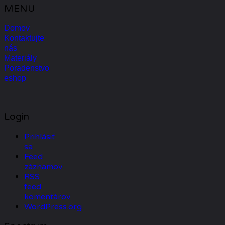
MENU
Domov
Kontaktujte
nás
Materiály
Poradenstvo
eshop
Login
Prihlásiť
sa
Feed
záznamov
RSS
feed
komentárov
WordPress.org