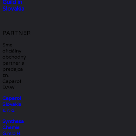
Guild in
Slovakia
PARTNER
Sme
oficiálny
obchodný
partner a
predajca
zn.
Caparol
DAW
Caparol
Slovakia
s. r. o.
Synthesa
Chemie
G.m.b.H.