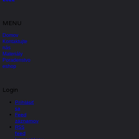
MENU
Domov
Kontaktujte
nás
Materiály
Poradenstvo
eshop
Login
Prihlásiť
sa
Feed
záznamov
RSS
feed