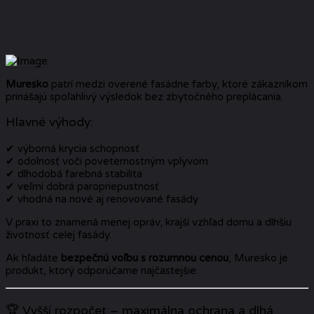
Muresko
patrí medzi overené fasádne farby, ktoré zákazníkom
prinášajú spoľahlivý výsledok bez zbytočného preplácania.
Hlavné výhody:
✔ výborná krycia schopnosť
✔ odolnosť voči poveternostným vplyvom
✔ dlhodobá farebná stabilita
✔ veľmi dobrá paropriepustnosť
✔ vhodná na nové aj renovované fasády
V praxi to znamená menej opráv, krajší vzhľad domu a dlhšiu
životnosť celej fasády.
Ak hľadáte
bezpečnú voľbu s rozumnou cenou
, Muresko je
produkt, ktorý odporúčame najčastejšie.
🏆 Vyšší rozpočet – maximálna ochrana a dlhá