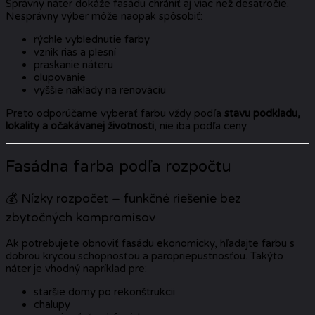
Správny náter dokáže fasádu chrániť aj viac než desaťročie.
Nesprávny výber môže naopak spôsobiť:
rýchle vyblednutie farby
vznik rias a plesní
praskanie náteru
olupovanie
vyššie náklady na renováciu
Preto odporúčame vyberať farbu vždy podľa
stavu podkladu,
lokality a očakávanej životnosti
, nie iba podľa ceny.
Fasádna farba podľa rozpočtu
💰 Nízky rozpočet – funkčné riešenie bez
zbytočných kompromisov
Ak potrebujete obnoviť fasádu ekonomicky, hľadajte farbu s
dobrou krycou schopnosťou a paropriepustnosťou. Takýto
náter je vhodný napríklad pre:
staršie domy po rekonštrukcii
chalupy