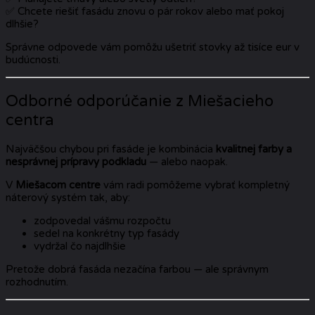
✅ Chcete riešiť fasádu znovu o pár rokov alebo mať pokoj
dlhšie?
Správne odpovede vám pomôžu ušetriť stovky až tisíce eur v
budúcnosti.
Odborné odporúčanie z Miešacieho
centra
Najväčšou chybou pri fasáde je kombinácia
kvalitnej farby a
nesprávnej prípravy podkladu
— alebo naopak.
V
Miešacom centre
vám radi pomôžeme vybrať kompletný
náterový systém tak, aby:
zodpovedal vášmu rozpočtu
sedel na konkrétny typ fasády
vydržal čo najdlhšie
Pretože dobrá fasáda nezačína farbou — ale správnym
rozhodnutím.