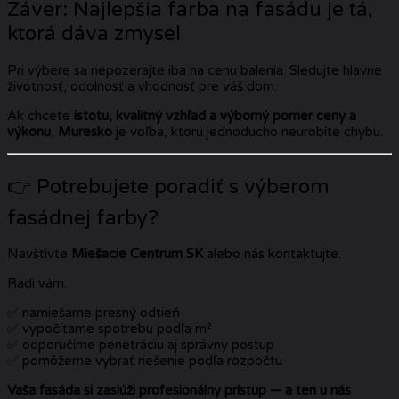
Záver: Najlepšia farba na fasádu je tá,
ktorá dáva zmysel
Pri výbere sa nepozerajte iba na cenu balenia. Sledujte hlavne
životnosť, odolnosť a vhodnosť pre váš dom.
Ak chcete
istotu, kvalitný vzhľad a výborný pomer ceny a
výkonu
,
Muresko
je voľba, ktorú jednoducho neurobíte chybu.
👉 Potrebujete poradiť s výberom
fasádnej farby?
Navštívte
Miešacie Centrum SK
alebo nás kontaktujte.
Radi vám:
✅ namiešame presný odtieň
✅ vypočítame spotrebu podľa m²
✅ odporučíme penetráciu aj správny postup
✅ pomôžeme vybrať riešenie podľa rozpočtu
Vaša fasáda si zaslúži profesionálny prístup — a ten u nás