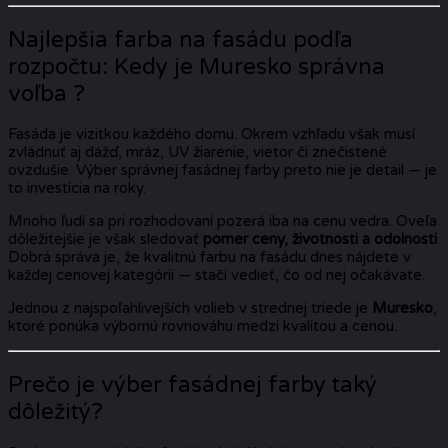
Najlepšia farba na fasádu podľa
rozpočtu: Kedy je Muresko správna
voľba ?
Fasáda je vizitkou každého domu. Okrem vzhľadu však musí
zvládnuť aj dážď, mráz, UV žiarenie, vietor či znečistené
ovzdušie. Výber správnej fasádnej farby preto nie je detail — je
to investícia na roky.
Mnoho ľudí sa pri rozhodovaní pozerá iba na cenu vedra. Oveľa
dôležitejšie je však sledovať
pomer ceny, životnosti a odolnosti
.
Dobrá správa je, že kvalitnú farbu na fasádu dnes nájdete v
každej cenovej kategórii — stačí vedieť, čo od nej očakávate.
Jednou z najspoľahlivejších volieb v strednej triede je
Muresko
,
ktoré ponúka výbornú rovnováhu medzi kvalitou a cenou.
Prečo je výber fasádnej farby taký
dôležitý?