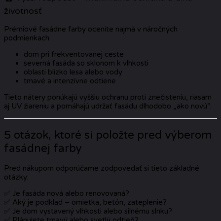
životnosť
Prémiové fasádne farby oceníte najmä v náročných
podmienkach:
dom pri frekventovanej ceste
severná fasáda so sklonom k vlhkosti
oblasti blízko lesa alebo vody
tmavé a intenzívne odtiene
Tieto nátery ponúkajú vyššiu ochranu proti znečisteniu, riasam
aj UV žiareniu a pomáhajú udržať fasádu dlhodobo „ako novú“.
5 otázok, ktoré si položte pred výberom
fasádnej farby
Pred nákupom odporúčame zodpovedať si tieto základné
otázky:
✅ Je fasáda nová alebo renovovaná?
✅ Aký je podklad – omietka, betón, zateplenie?
✅ Je dom vystavený vlhkosti alebo silnému slnku?
✅ Plánujete tmavý alebo svetlý odtieň?