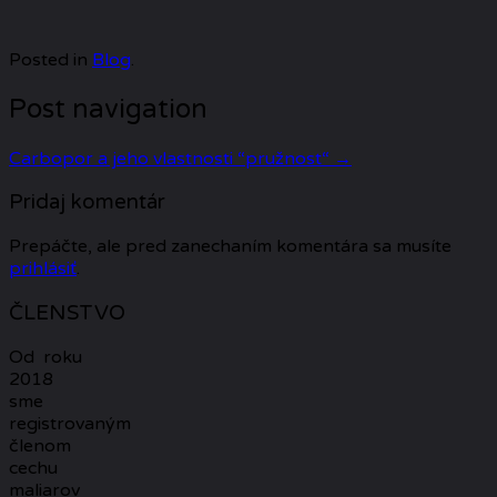
Posted in
Blog
.
Post navigation
Carbopor a jeho vlastnosti “pružnost“
→
Pridaj komentár
Prepáčte, ale pred zanechaním komentára sa musíte
prihlásiť
.
ČLENSTVO
Od roku
2018
sme
registrovaným
členom
cechu
maliarov