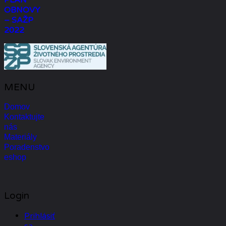
OBNOVY
– SAŽP
2022
MENU
Domov
Kontaktujte
nás
Materiály
Poradenstvo
eshop
Login
Prihlásiť
sa