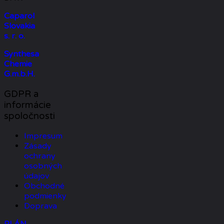
Caparol
Slovakia
s. r. o.
Synthesa
Chemie
G.m.b.H.
GDPR a
informácie
spoločnosti
Impresum
Zásady
ochrany
osobných
údajov
Obchodné
podmienky
Doprava
PLÁN